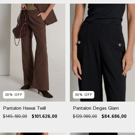
30
%
OFF
30
%
OFF
Pantalon Hawai Twill
Pantalon Degas Glam
$145.180,00
$101.626,00
$120.980,00
$84.686,00